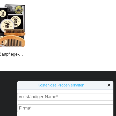
Private Label Bartpflege-Balsam-Kamm-Set, Wasch-Shampoo, Spülung, Serum, Styling, Wachstumsöl, Herren-Pflegeset für Gesichtsbehaarung
×
Kostenlose Proben erhalten
NEWSLETTER
Wenn Sie Fragen haben oder weitere