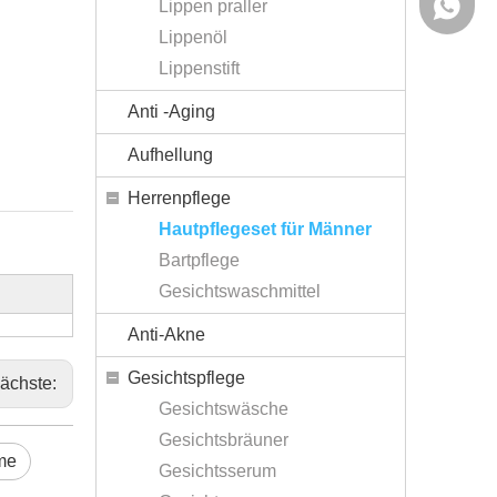
Lippen praller
+86-138
Lippenöl
Lippenstift
Anti -Aging
Aufhellung
Rheinko
Herrenpflege
Hautpflegeset für Männer
Bartpflege
Gesichtswaschmittel
Anti-Akne
Gesichtspflege
ächste:
Gesichtswäsche
Gesichtsbräuner
me
Gesichtsserum