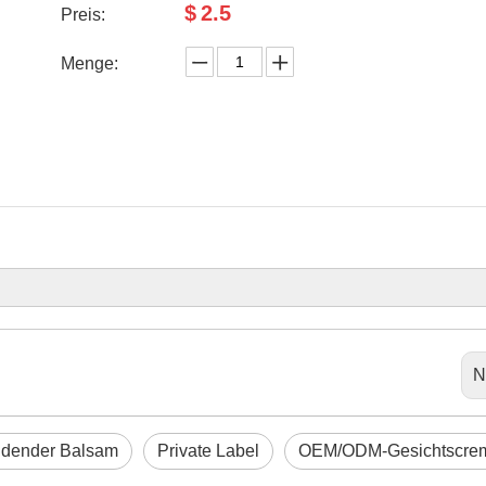
$
2.5
Preis:
Menge:
N
ndender Balsam
Private Label
OEM/ODM-Gesichtscre