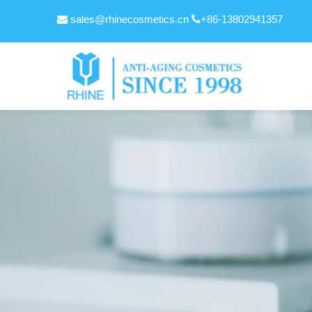
sales@rhinecosmetics.cn

+86-13802941357
