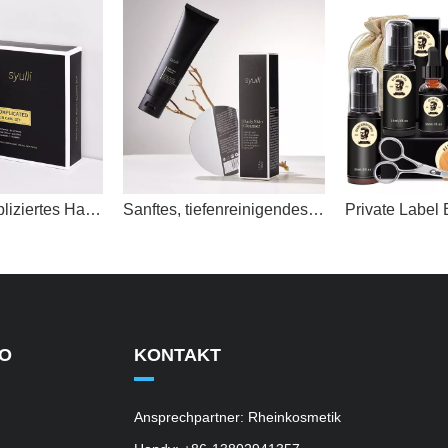
Syulli Unkompliziertes Hautpflegeset für Männer – 3-teilig
Sanftes, tiefenreinigendes, feuchtigkeitsspendendes Gesichtswaschmittel
FO
KONTAKT
Ansprechpartner: Rheinkosmetik