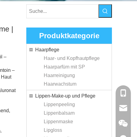
me |
Produktkategorie
Haarpflege
l –
Haar- und Kopfhautpflege
Haarparfüm mit SP
ntoin –
Haarreinigung
e Haut
Haarwachstum
luronat
+86-138
Lippen-Make-up und Pflege
Lippenpeeling
sales@r
hend,
Lippenbalsam
Lippenmaske
Lipgloss
.