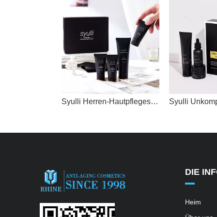
Syulli Herren-Hautpflegesystem (4-teiliges Set) – reinigen, peelen, tagsüber Feuchtigkeit spenden, nachts reparieren.
DIE IN
Heim