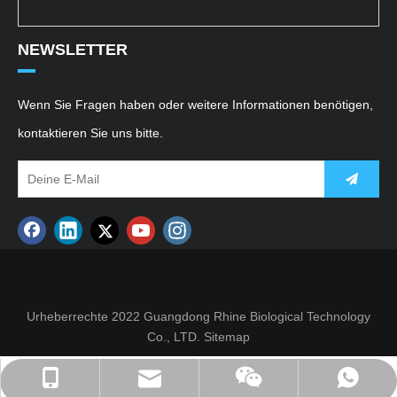
NEWSLETTER
Wenn Sie Fragen haben oder weitere Informationen benötigen,
kontaktieren Sie uns bitte.
Urheberrechte 2022 Guangdong Rhine Biological Technology
Co., LTD.
Sitemap
sales@rhinefactory.com
+86-13802941357
+86-13802941357
Rheinkosmetik