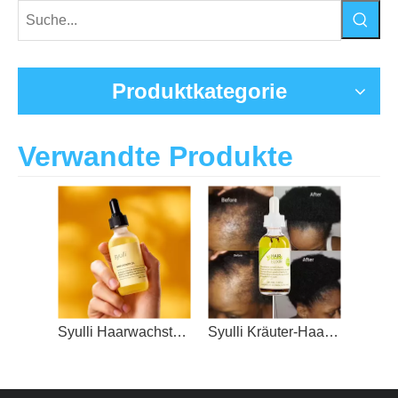
Produktkategorie
Verwandte Produkte
Syulli Haarwachstumsöl | Rosmarin-Ingwer-Öl gegen Haarausfall | Stimulieren Sie Follikel
Syulli Kräuter-Haarwachstumselixier mit Rosmarin und Pfefferminze | 8 Pflanzenextrakte | Kopfhautbehandlung | Großhandel und OEM